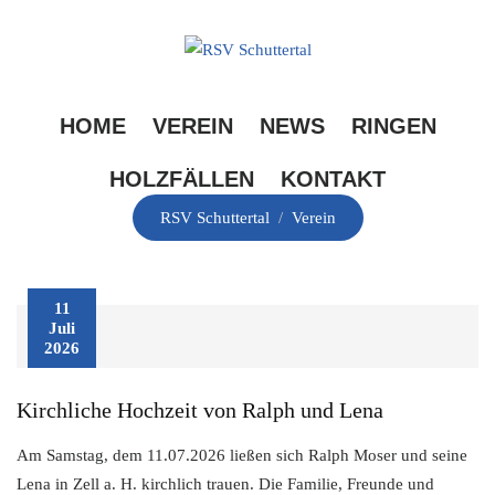
Skip
to
content
Kategorie:
Verein
HOME
VEREIN
NEWS
RINGEN
HOLZFÄLLEN
KONTAKT
RSV Schuttertal
/
Verein
11
Juli
2026
Kirchliche Hochzeit von Ralph und Lena
Am Samstag, dem 11.07.2026 ließen sich Ralph Moser und seine
Lena in Zell a. H. kirchlich trauen. Die Familie, Freunde und