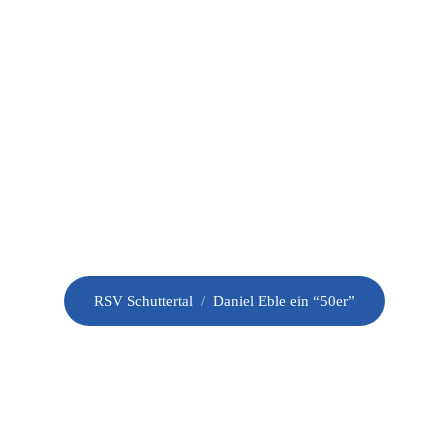
HOME
VEREIN
NEWS
RIN
Daniel Eble ein “50er”
RSV Schuttertal
/
Daniel Eble ein “50er”