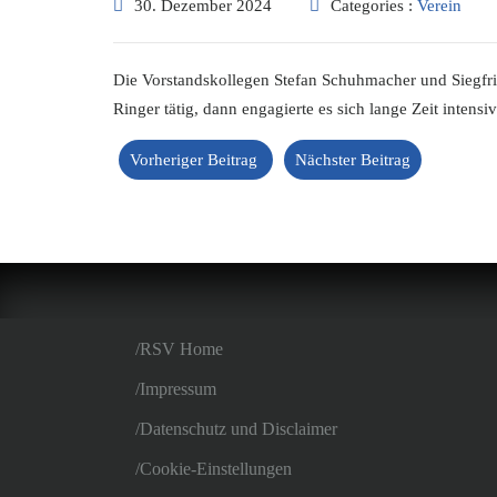
30. Dezember 2024
Categories :
Verein
Die Vorstandskollegen Stefan Schuhmacher und Siegfri
Ringer tätig, dann engagierte es sich lange Zeit intens
Vorheriger Beitrag
Nächster Beitrag
RSV Home
Impressum
Datenschutz und Disclaimer
Cookie-Einstellungen