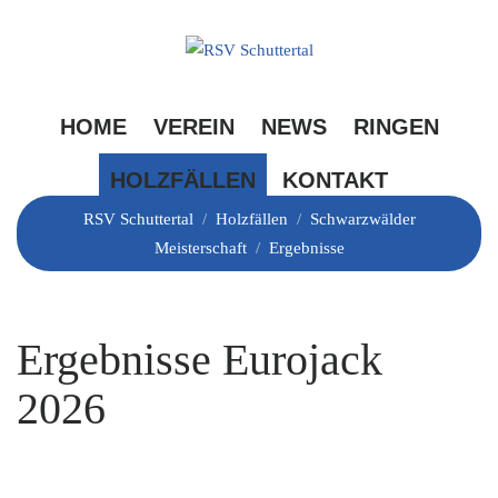
Skip
to
content
Ergebnisse
HOME
VEREIN
NEWS
RINGEN
HOLZFÄLLEN
KONTAKT
RSV Schuttertal
/
Holzfällen
/
Schwarzwälder
Meisterschaft
/
Ergebnisse
Ergebnisse Eurojack
2026