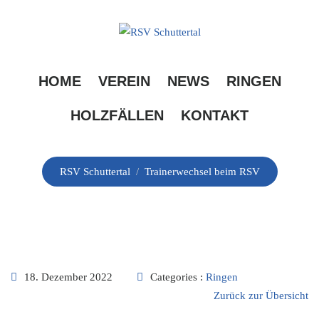
Skip
to
content
Trainerwechsel beim
HOME
VEREIN
NEWS
RINGEN
RSV
HOLZFÄLLEN
KONTAKT
RSV Schuttertal
/
Trainerwechsel beim RSV
18. Dezember 2022
Categories :
Ringen
Zurück zur Übersicht