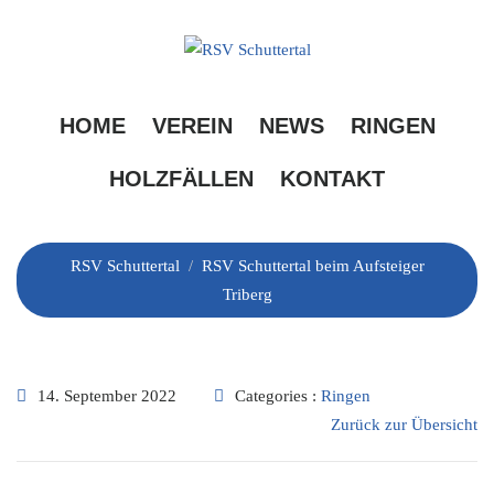
Skip
to
content
RSV Schuttertal beim
HOME
VEREIN
NEWS
RINGEN
Aufsteiger Triberg
HOLZFÄLLEN
KONTAKT
RSV Schuttertal
/
RSV Schuttertal beim Aufsteiger
Triberg
14. September 2022
Categories :
Ringen
Zurück zur Übersicht