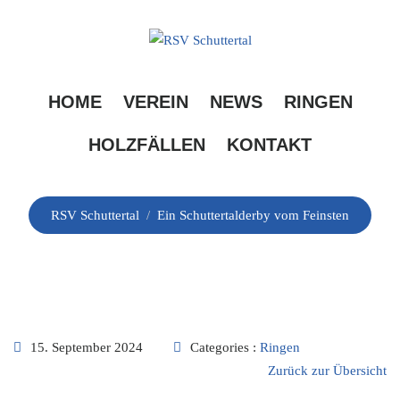
Skip
to
content
Ein Schuttertalderby
HOME
VEREIN
NEWS
RINGEN
vom Feinsten
HOLZFÄLLEN
KONTAKT
RSV Schuttertal
/
Ein Schuttertalderby vom Feinsten
15. September 2024
Categories :
Ringen
Zurück zur Übersicht