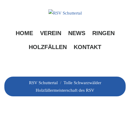
Skip
to
content
Tolle Schwarzwälder
HOME
VEREIN
NEWS
RINGEN
Holzfällermeisterschaft
HOLZFÄLLEN
KONTAKT
des RSV
RSV Schuttertal
/
Tolle Schwarzwälder
Holzfällermeisterschaft des RSV