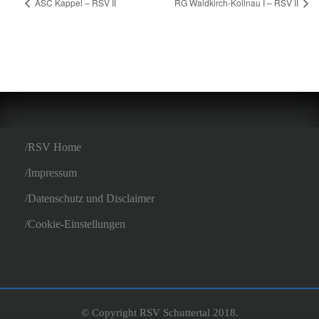
ASC Kappel – RSV II
RG Waldkirch-Kollnau I – RSV II
RSV Home
Impressum
Datenschutz und Disclaimer
Cookie-Einstellungen
© Copyright RSV Schuttertal 2018.