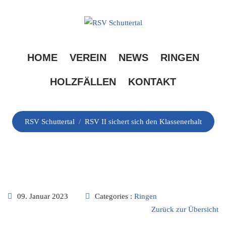
Skip
to
content
RSV II sichert sich
HOME
VEREIN
NEWS
RINGEN
den Klassenerhalt
HOLZFÄLLEN
KONTAKT
RSV Schuttertal
/
RSV II sichert sich den Klassenerhalt
09. Januar 2023
Categories :
Ringen
Zurück zur Übersicht