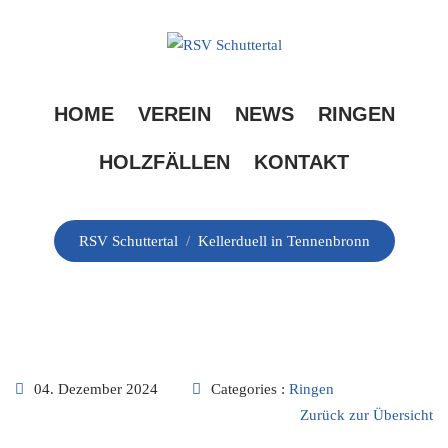
Skip
to
content
Kellerduell in
HOME
VEREIN
NEWS
RINGEN
Tennenbronn
HOLZFÄLLEN
KONTAKT
RSV Schuttertal
/
Kellerduell in Tennenbronn
04. Dezember 2024
Categories :
Ringen
Zurück zur Übersicht