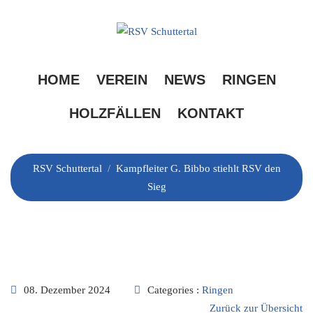
Skip
to
content
Kampfleiter G. Bibbo
HOME
VEREIN
NEWS
RINGEN
stiehlt RSV den Sieg
HOLZFÄLLEN
KONTAKT
RSV Schuttertal
/
Kampfleiter G. Bibbo stiehlt RSV den
Sieg
08. Dezember 2024
Categories :
Ringen
Zurück zur Übersicht