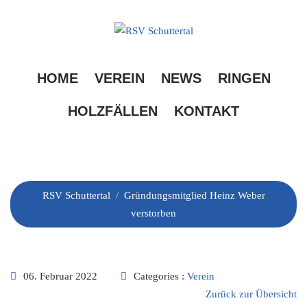
Skip
to
content
Gründungsmitglied
HOME
VEREIN
NEWS
RINGEN
Heinz Weber
HOLZFÄLLEN
KONTAKT
verstorben
RSV Schuttertal
/
Gründungsmitglied Heinz Weber
verstorben
06. Februar 2022
Categories :
Verein
Zurück zur Übersicht