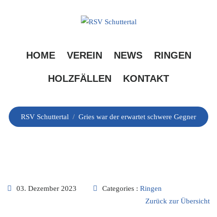
Skip
to
content
Gries war der erwartet
HOME
VEREIN
NEWS
RINGEN
schwere Gegner
HOLZFÄLLEN
KONTAKT
RSV Schuttertal
/
Gries war der erwartet schwere Gegner
03. Dezember 2023
Categories :
Ringen
Zurück zur Übersicht