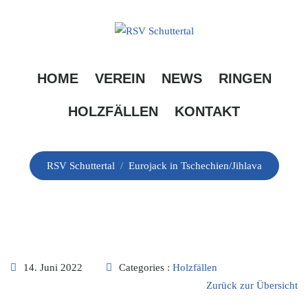
Skip
to
content
Eurojack in
HOME
VEREIN
NEWS
RINGEN
Tschechien/Jihlava
HOLZFÄLLEN
KONTAKT
RSV Schuttertal
/
Eurojack in Tschechien/Jihlava
14. Juni 2022
Categories :
Holzfällen
Zurück zur Übersicht