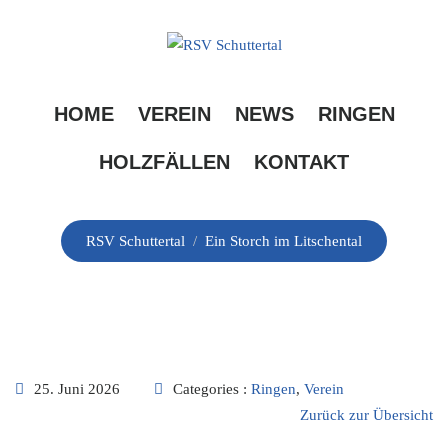
Skip
to
content
Ein Storch im
HOME
VEREIN
NEWS
RINGEN
Litschental
HOLZFÄLLEN
KONTAKT
RSV Schuttertal
/
Ein Storch im Litschental
25. Juni 2026
Categories :
Ringen
,
Verein
Zurück zur Übersicht