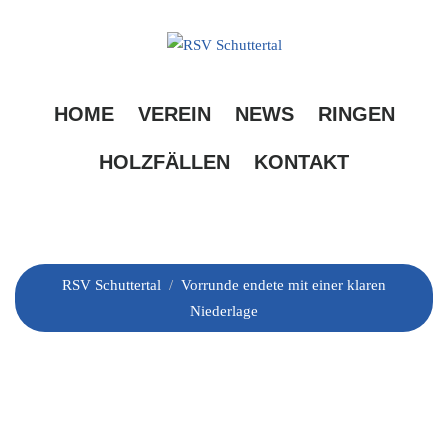
Skip
to
content
Vorrunde endete mit
HOME
VEREIN
NEWS
RINGEN
einer klaren
HOLZFÄLLEN
KONTAKT
Niederlage
RSV Schuttertal
/
Vorrunde endete mit einer klaren
Niederlage