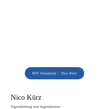
HOME
VEREIN
NEWS
RIN
Nico Kürz
RSV Schuttertal
/
Nico Kürz
Nico Kürz
Jugendleitung und Jugendtrainer