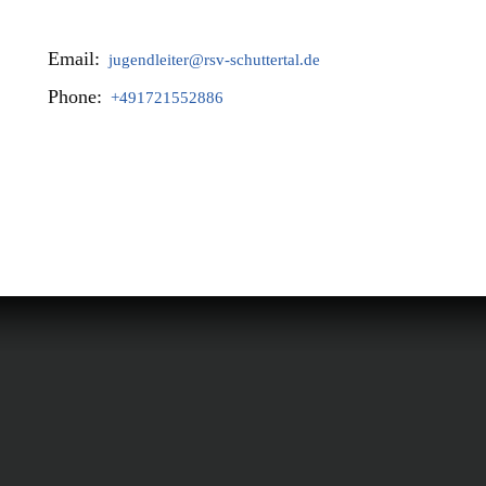
Email:
jugendleiter@rsv-schuttertal.de
Phone:
+491721552886