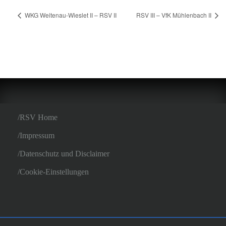
WKG Weitenau-Wieslet II – RSV II
RSV III – VfK Mühlenbach II
RSV Home
Impressum
Datenschutz und Disclaimer
Cookie-Einstellungen