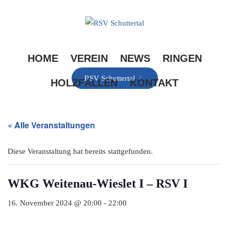
Skip
to
content
HOME
VEREIN
NEWS
RINGEN
RSV Schuttertal
/
HOLZFÄLLEN
KONTAKT
« Alle Veranstaltungen
Diese Veranstaltung hat bereits stattgefunden.
WKG Weitenau-Wieslet I – RSV I
16. November 2024 @ 20:00
-
22:00