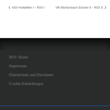
KSV Hofstetten I – RSV I
VfK Mühlenbach Schüler II – RSV S
RSV Home
Impressum
Datenschutz und Disclaimer
Cookie-Einstellungen