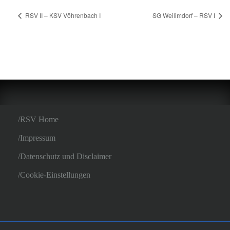
RSV II – KSV Vöhrenbach I
SG Weilimdorf – RSV I
RSV Home
Impressum
Datenschutz und Disclaimer
Cookie-Einstellungen