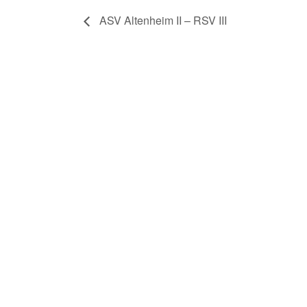
ASV Altenheim II – RSV III
RSV Home
Impressum
Datenschutz und Disclaimer
Cookie-Einstellungen