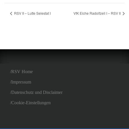
RSV II – Lutte Selestat I
VfK Eiche Radolfzell I – RSV II
RSV Home
Impressum
Datenschutz und Disclaimer
Cookie-Einstellungen