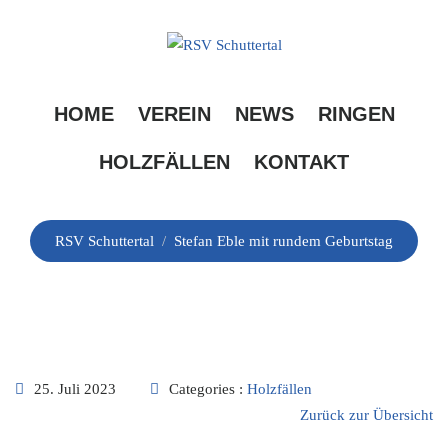
Skip
to
content
Stefan Eble mit
HOME
VEREIN
NEWS
RINGEN
rundem Geburtstag
HOLZFÄLLEN
KONTAKT
RSV Schuttertal
/
Stefan Eble mit rundem Geburtstag
25. Juli 2023
Categories :
Holzfällen
Zurück zur Übersicht