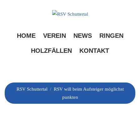
Skip
to
content
RSV will beim
HOME
VEREIN
NEWS
RINGEN
Aufsteiger möglichst
HOLZFÄLLEN
KONTAKT
punkten
RSV Schuttertal
/
RSV will beim Aufsteiger möglichst
punkten