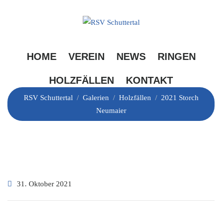
Skip
to
content
2021 Storch Neumaier
HOME
VEREIN
NEWS
RINGEN
HOLZFÄLLEN
KONTAKT
RSV Schuttertal
/
Galerien
/
Holzfällen
/
2021 Storch
Neumaier
31. Oktober 2021