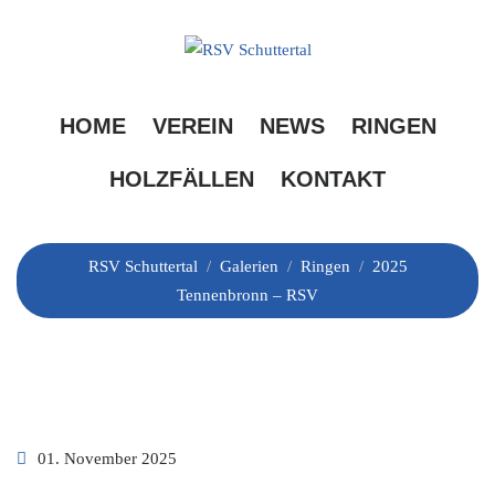
Skip
to
content
2025 Tennenbronn –
HOME
VEREIN
NEWS
RINGEN
RSV
HOLZFÄLLEN
KONTAKT
RSV Schuttertal
/
Galerien
/
Ringen
/
2025
Tennenbronn – RSV
01. November 2025