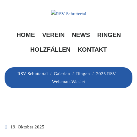
Skip
to
content
2025 RSV –
HOME
VEREIN
NEWS
RINGEN
Weitenau-Wieslet
HOLZFÄLLEN
KONTAKT
RSV Schuttertal
/
Galerien
/
Ringen
/
2025 RSV –
Weitenau-Wieslet
19. Oktober 2025