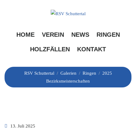
Skip
to
content
2025
HOME
VEREIN
NEWS
RINGEN
Bezirksmeisterschaften
HOLZFÄLLEN
KONTAKT
RSV Schuttertal
/
Galerien
/
Ringen
/
2025
Bezirksmeisterschaften
13. Juli 2025