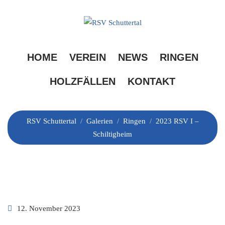
Skip
to
content
2023 RSV I –
HOME
VEREIN
NEWS
RINGEN
Schiltigheim
HOLZFÄLLEN
KONTAKT
RSV Schuttertal
/
Galerien
/
Ringen
/
2023 RSV I –
Schiltigheim
12. November 2023