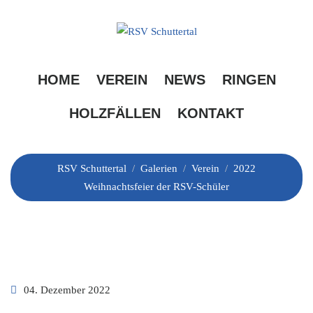
Skip
to
content
2022 Weihnachtsfeier
HOME
VEREIN
NEWS
RINGEN
der RSV-Schüler
HOLZFÄLLEN
KONTAKT
RSV Schuttertal
/
Galerien
/
Verein
/
2022
Weihnachtsfeier der RSV-Schüler
04. Dezember 2022