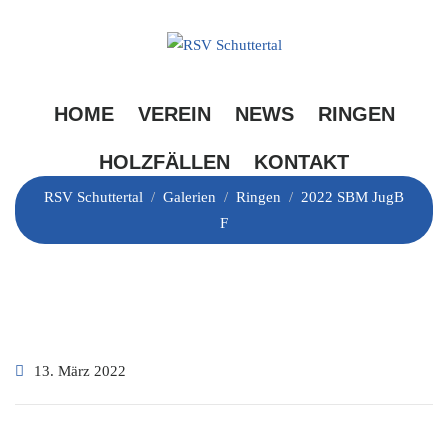
Skip
to
content
2022 SBM JugB F
HOME
VEREIN
NEWS
RINGEN
HOLZFÄLLEN
KONTAKT
RSV Schuttertal
/
Galerien
/
Ringen
/
2022 SBM JugB
F
13. März 2022